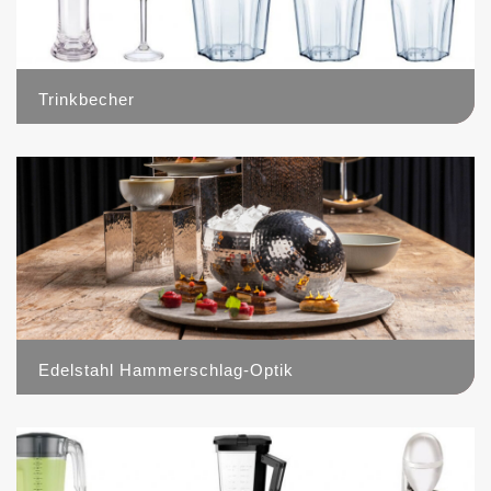
Trinkbecher
7
Edelstahl Hammerschlag-Optik
6