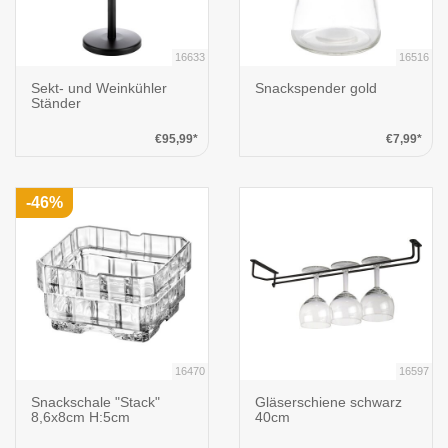
16633
16516
Sekt- und Weinkühler
Snackspender gold
Ständer
€95,99*
€7,99*
-46%
16470
16597
Snackschale "Stack"
Gläserschiene schwarz
8,6x8cm H:5cm
40cm