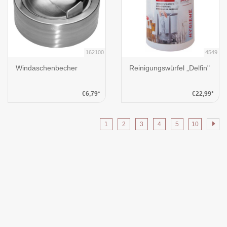
162100
4549
Windaschenbecher
Reinigungswürfel „Delfin"
€6,79*
€22,99*
1
2
3
4
5
10