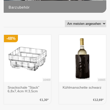
Barzubehör
49
-48%
16469
16665
Snackschale "Stack"
Kühlmanschette schwarz
6,8x7,4cm H:3,5cm
€1,30*
€12,69*