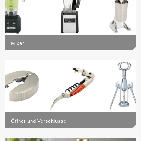
Mixer
5
Öffner und Verschlüsse
10