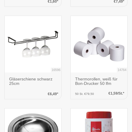
€1,60*
€7,49*
16596
14764
Gläserschiene schwarz
Thermorollen, weiß für
25cm
Bon-Drucker 50 lfm
€1,59/St.*
€6,49*
50 St. €79,50