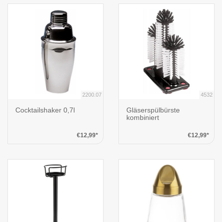
2200.07
4532
Cocktailshaker 0,7l
Gläserspülbürste
kombiniert
€12,99*
€12,99*