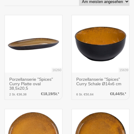
16260
15639
Porzellanserie "Spices"
Porzellanserie "Spices"
Curry Platte oval
Curry Schale Ø14x6 cm
38,5x20,5
€18,19/St.*
€8,44/St.*
2 St. €36,38
6 St. €50,64