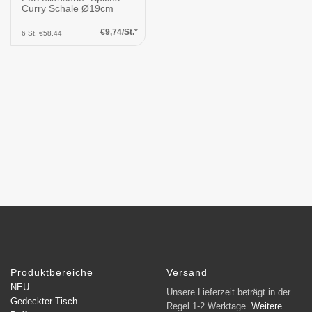
Curry Schale Ø19cm
€9,74/St.*
6 St. €58,44
Produktbereiche
Versand
NEU
Unsere Lieferzeit beträgt in der
Gedeckter Tisch
Regel 1-2 Werktage.
Weitere