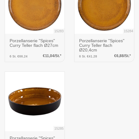
15283
15284
Porzellanserie "Spices"
Porzellanserie "Spices"
Curry Teller flach Ø27cm
Curry Teller flach
Ø20,4cm
€11,04/St.*
€6,88/St.*
6 St. €66,24
6 St. €41,28
15285
Porzellanserie "Spices"