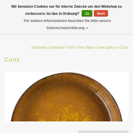
Wir benutzen Cookies nur für interne Zwecke um den Webshop zu
verbessern. Ist das in Ordnung?
Ja
Nein
Für weitere Informationen beachten Sie bitte unsere
Datenschutzerklärung. »
Startseite
/
Gedeckter Tisch
/
Five Stars
/
Serie Spices
/
Curry
Curry