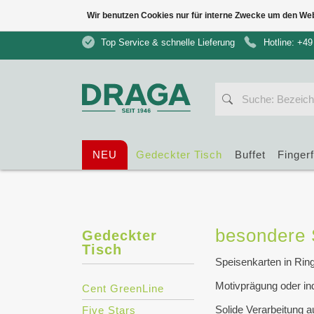
Wir benutzen Cookies nur für interne Zwecke um den We
Top Service & schnelle Lieferung
Hotline: +49
NEU
Gedeckter Tisch
Buffet
Finger
besondere 
Gedeckter
Tisch
Speisenkarten in Ri
Motivprägung oder in
Cent GreenLine
Solide Verarbeitung 
Five Stars