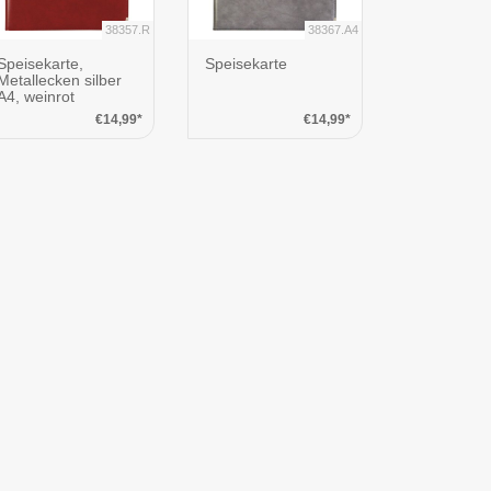
38357.R
38367.A4
Speisekarte,
Speisekarte
Metallecken silber
A4, weinrot
€14,99*
€14,99*