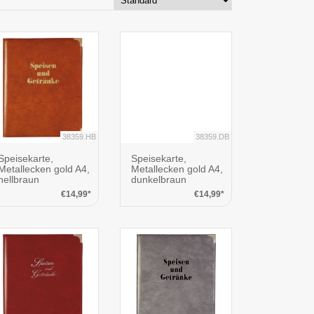
38359.HB
38359.DB
Speisekarte,
Speisekarte,
Metallecken gold A4,
Metallecken gold A4,
hellbraun
dunkelbraun
€14,99*
€14,99*