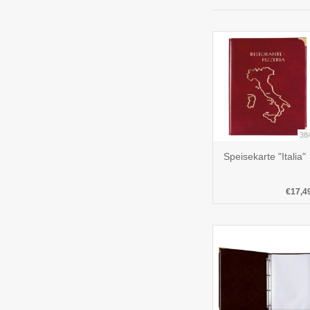
38
Speisekarte "Italia"
€17,4