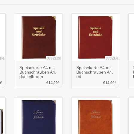
441
38353.DB
38353.R
Speisekarte A4 mit
Speisekarte A4 mit
Buchschrauben A4,
Buchschrauben A4,
dunkelbraun
rot
9*
€14,99*
€14,99*