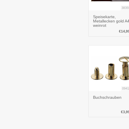
3835
Speisekarte,
Metallecken gold A4
weinrot
€14,9
0941
Buchschrauben
€3,9