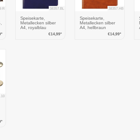
9.R
38357.BL
38357.HB
Speisekarte,
Speisekarte,
,
Metallecken silber
Metallecken silber
A4, royalblau
A4, hellbraun
9*
€14,99*
€14,99*
.10
9*