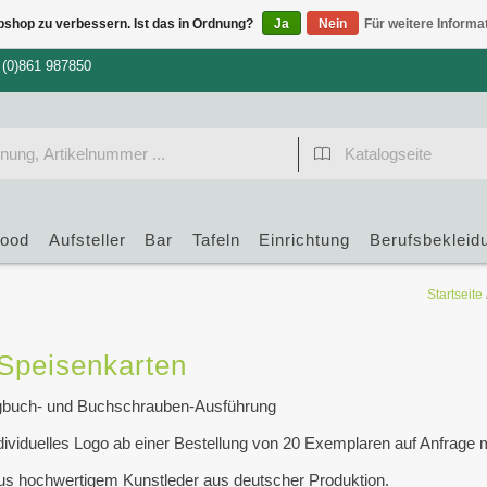
bshop zu verbessern. Ist das in Ordnung?
Ja
Nein
Für weitere Informa
 (0)861 987850
food
Aufsteller
Bar
Tafeln
Einrichtung
Berufsbekleid
Startseite
Speisenkarten
ngbuch- und Buchschrauben-Ausführung
dividuelles Logo ab einer Bestellung von 20 Exemplaren auf Anfrage 
aus hochwertigem Kunstleder aus deutscher Produktion.