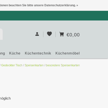
tionen beachten Sie bitte unsere Datenschutzerklärung. »
€0,00
ung
Küche
Küchentechnik
Küchenmöbel
/
Gedeckter Tisch
/
Speisenkarten
/
besondere Speisenkarten
möglich