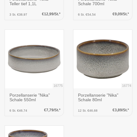
Teller tief 1,1L
Schale 700ml
€12,99/St.*
€9,09/St.*
3 St. €38,97
6 St. €54,54
16775
16774
Porzellanserie "Nika"
Porzellanserie "Nika"
Schale 550ml
Schale 80ml
€7,79/St.*
€3,89/St.*
6 St. €46,74
12 St. €46,68