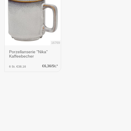
16769
Porzellanserie "Nika"
Kaffeebecher
€6,36/St.*
6 St. €38,16