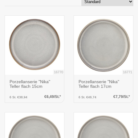
16770
16771
Porzellanserie "Nika"
Porzellanserie "Nika"
Teller flach 15cm
Teller flach 17cm
€6,49/St.*
€7,79/St.*
6 St. €38,94
6 St. €46,74