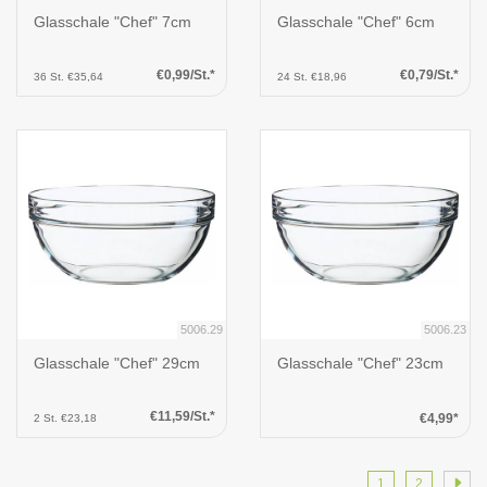
Glasschale "Chef" 7cm
Glasschale "Chef" 6cm
€0,99/St.*
€0,79/St.*
36 St. €35,64
24 St. €18,96
5006.29
5006.23
Glasschale "Chef" 29cm
Glasschale "Chef" 23cm
€11,59/St.*
€4,99*
2 St. €23,18
1
2