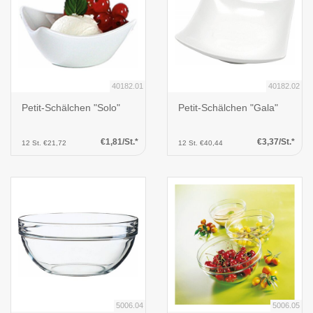
40182.01
40182.02
Petit-Schälchen "Solo"
Petit-Schälchen "Gala"
€1,81/St.*
€3,37/St.*
12 St. €21,72
12 St. €40,44
5006.04
5006.05