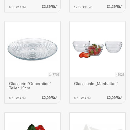
€2,39/St.*
€1,29/St.*
6 St. €14,34
12 St. €15,48
147705
48023
Glasserie "Generation"
Glasschale „Manhattan"
Teller 19cm
€2,09/St.*
€2,09/St.*
6 St. €12,54
6 St. €12,54