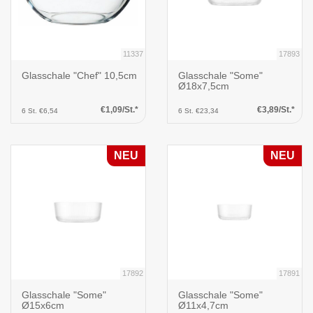
11337
17893
Glasschale "Chef" 10,5cm
Glasschale "Some"
Ø18x7,5cm
€1,09/St.*
€3,89/St.*
6 St. €6,54
6 St. €23,34
NEU
NEU
17892
17891
Glasschale "Some"
Glasschale "Some"
Ø15x6cm
Ø11x4,7cm