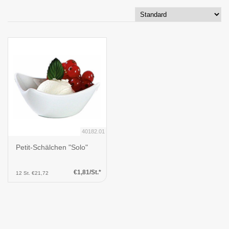
40182.01
Petit-Schälchen "Solo"
€1,81/St.*
12 St. €21,72