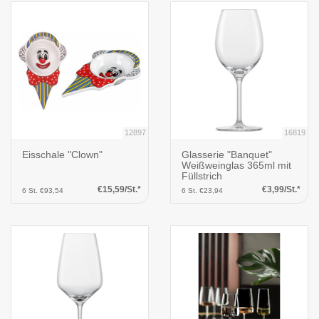
12897
16819
Eisschale "Clown"
Glasserie "Banquet"
Weißweinglas 365ml mit
Füllstrich
€15,59/St.*
€3,99/St.*
6 St. €93,54
6 St. €23,94