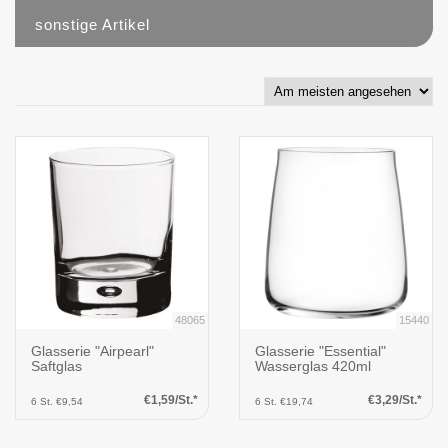
sonstige Artikel
41
48065
15440
Glasserie "Airpearl"
Glasserie "Essential"
Saftglas
Wasserglas 420ml
€1,59/St.*
€3,29/St.*
6 St. €9,54
6 St. €19,74