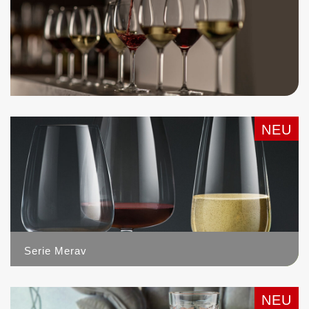
NEU
Serie Merav
3
NEU