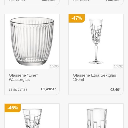
-47%
16695
16532
Glasserie "Line"
Glasserie Etna Sektglas
Wasserglas
190ml
€1,49/St.*
€2,40*
12 St. €17,88
-46%