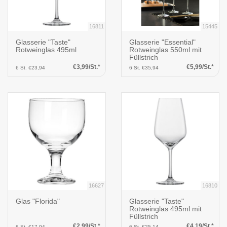
16811
15445
Glasserie "Taste"
Glasserie "Essential"
Rotweinglas 495ml
Rotweinglas 550ml mit
Füllstrich
€3,99/St.*
€5,99/St.*
6 St. €23,94
6 St. €35,94
16627
16810
Glas "Florida"
Glasserie "Taste"
Rotweinglas 495ml mit
Füllstrich
€2,99/St.*
€4,19/St.*
6 St. €17,94
6 St. €25,14