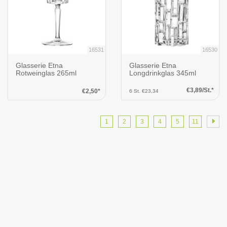
16531
16530
Glasserie Etna
Glasserie Etna
Rotweinglas 265ml
Longdrinkglas 345ml
€3,89/St.*
€2,50*
6 St. €23,34
1
2
3
4
5
11