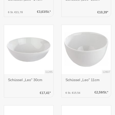
€3,63/St.*
€10,39*
6 St. €21,78
11285
12807
Schüssel „Leo" 30cm
Schüssel „Leo" 11cm
€2,59/St.*
€17,41*
6 St. €15,54