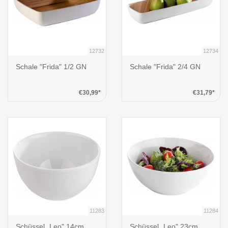
12732
12734
Schale "Frida" 1/2 GN
Schale "Frida" 2/4 GN
€30,99*
€31,79*
11283
11284
Schüssel „Leo" 14cm
Schüssel „Leo" 23cm