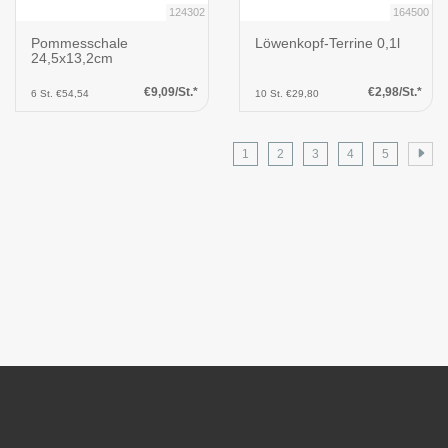
124302
164500
Pommesschale
Löwenkopf-Terrine 0,1l
24,5x13,2cm
€9,09/St.*
€2,98/St.*
6 St. €54,54
10 St. €29,80
1
2
3
4
5