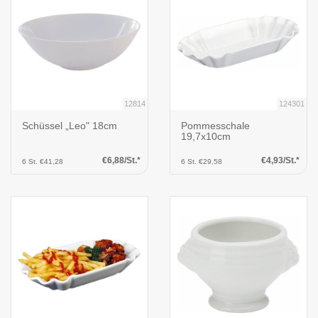
12814
124301
Schüssel „Leo" 18cm
Pommesschale
19,7x10cm
€6,88/St.*
€4,93/St.*
6 St. €41,28
6 St. €29,58