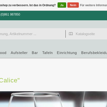
bshop zu verbessern. Ist das in Ordnung?
Ja
Nein
Für weitere Informa
 (0)861 987850
food
Aufsteller
Bar
Tafeln
Einrichtung
Berufsbekleid
Calice"