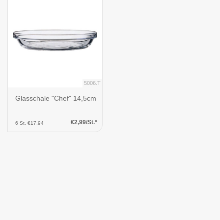
5006.T
Glasschale "Chef" 14,5cm
€2,99/St.*
6 St. €17,94