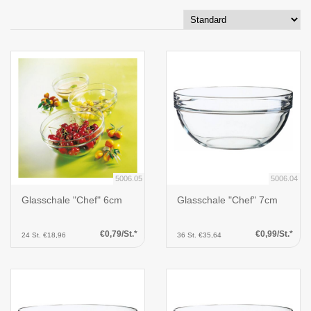
5006.05
5006.04
Glasschale "Chef" 6cm
Glasschale "Chef" 7cm
€0,79/St.*
€0,99/St.*
24 St. €18,96
36 St. €35,64