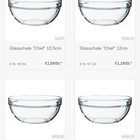
11337
5006.01
Glasschale "Chef" 10,5cm
Glasschale "Chef" 12cm
€1,09/St.*
€1,19/St.*
6 St. €6,54
6 St. €7,14
5006.02
5006.03