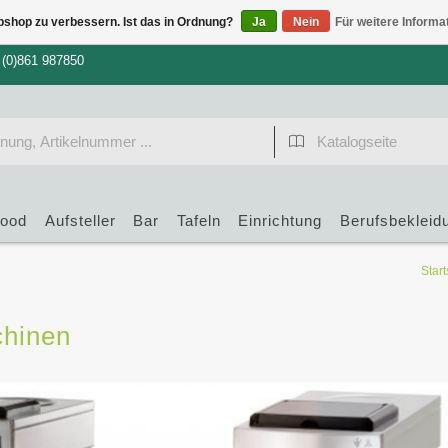
bshop zu verbessern. Ist das in Ordnung?
Ja
Nein
Für weitere Informa
 (0)861 987850
food
Aufsteller
Bar
Tafeln
Einrichtung
Berufsbekleid
Start
chinen