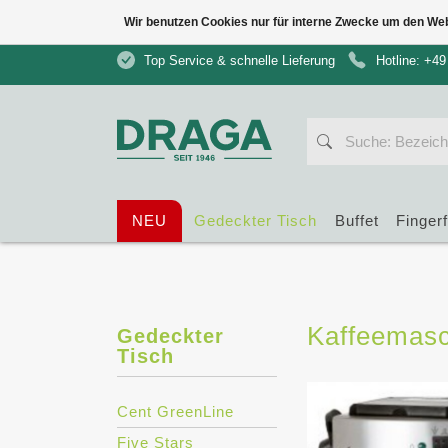
Wir benutzen Cookies nur für interne Zwecke um den We
Top Service & schnelle Lieferung
Hotline: +49
NEU
Gedeckter Tisch
Buffet
Finger
Kaffeemas
Gedeckter
Tisch
Cent GreenLine
Five Stars