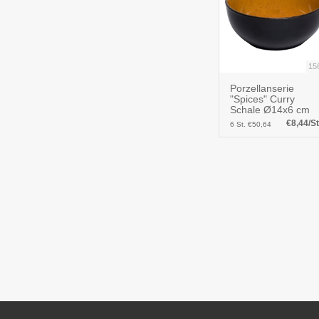
15
Porzellanserie
"Spices" Curry
Schale Ø14x6 cm
€8,44/St
6 St. €50,64