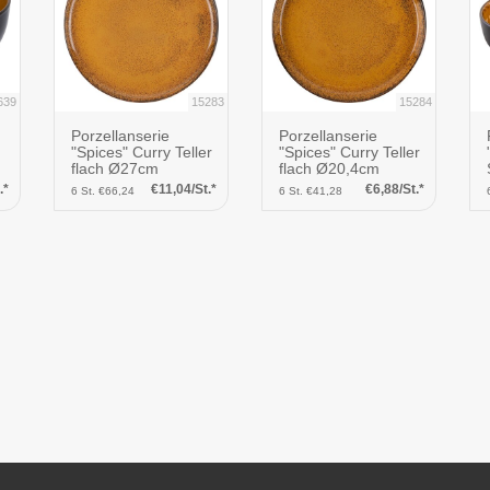
639
15283
15284
Porzellanserie
Porzellanserie
"Spices" Curry Teller
"Spices" Curry Teller
flach Ø27cm
flach Ø20,4cm
.*
€11,04/St.*
€6,88/St.*
6 St. €66,24
6 St. €41,28