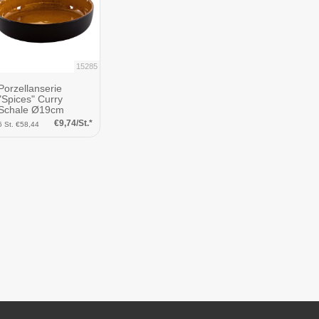
15285
Porzellanserie
"Spices" Curry
Schale Ø19cm
€9,74/St.*
6 St. €58,44