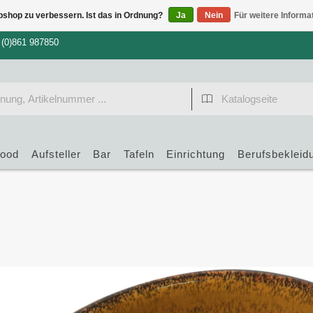
bshop zu verbessern. Ist das in Ordnung?
Ja
Nein
Für weitere Informa
 (0)861 987850
food
Aufsteller
Bar
Tafeln
Einrichtung
Berufsbekleid