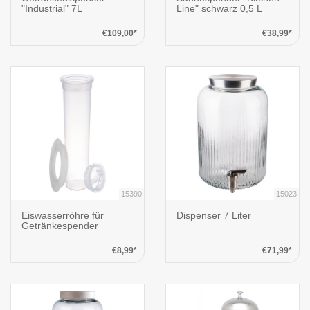
"Industrial" 7L
Line" schwarz 0,5 L
€109,00*
€38,99*
15390
15023
Eiswasserröhre für
Dispenser 7 Liter
Getränkespender
€8,99*
€71,99*