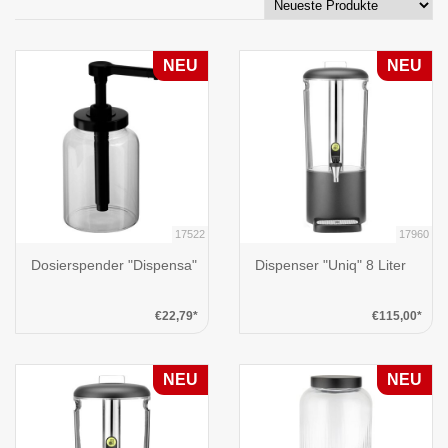
NEU
NEU
17522
17960
Dosierspender "Dispensa"
Dispenser "Uniq" 8 Liter
€22,79*
€115,00*
NEU
NEU