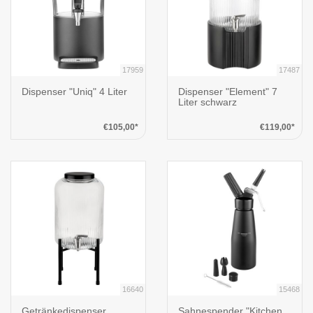
17959
17487
Dispenser "Uniq" 4 Liter
Dispenser "Element" 7
Liter schwarz
€105,00*
€119,00*
16640
15468
Getränkedispenser
Sahnespender "Kitchen