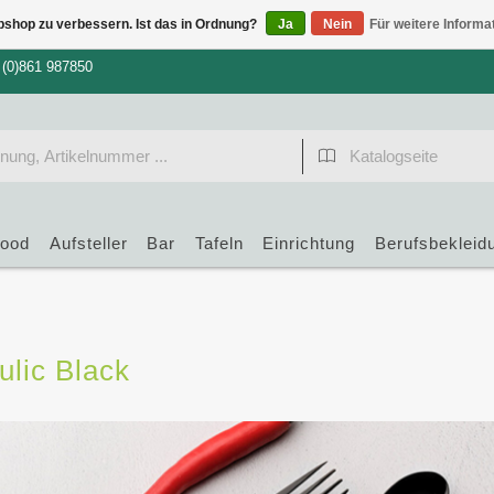
bshop zu verbessern. Ist das in Ordnung?
Ja
Nein
Für weitere Informa
 (0)861 987850
food
Aufsteller
Bar
Tafeln
Einrichtung
Berufsbekleid
ulic Black