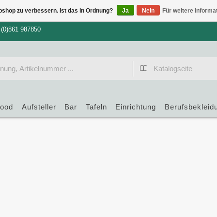
bshop zu verbessern. Ist das in Ordnung?
Ja
Nein
Für weitere Informa
 (0)861 987850
food
Aufsteller
Bar
Tafeln
Einrichtung
Berufsbekleid