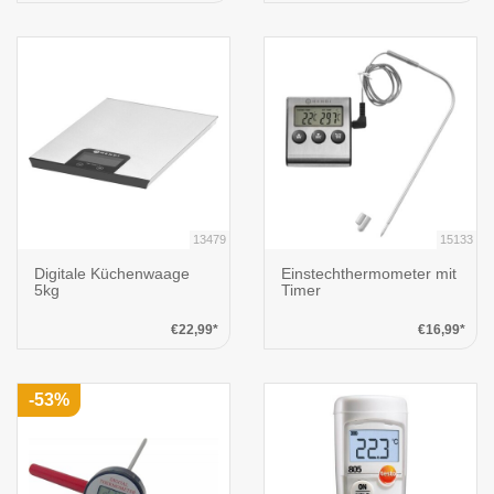
13479
15133
Digitale Küchenwaage
Einstechthermometer mit
5kg
Timer
€22,99*
€16,99*
-53%