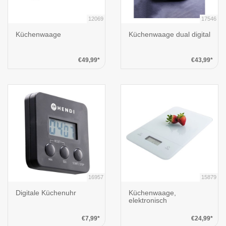
12069
17546
Küchenwaage
Küchenwaage dual digital
€49,99*
€43,99*
16957
15879
Digitale Küchenuhr
Küchenwaage,
elektronisch
€7,99*
€24,99*