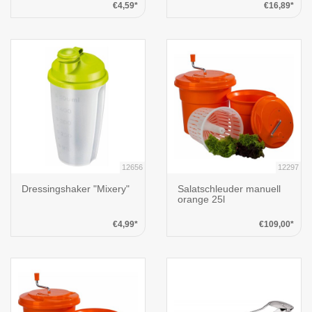
€4,59*
€16,89*
12656
12297
Dressingshaker "Mixery"
Salatschleuder manuell
orange 25l
€4,99*
€109,00*