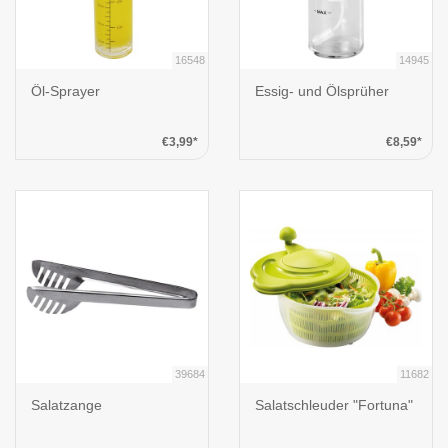
16548
14945
Öl-Sprayer
Essig- und Ölsprüher
€3,99*
€8,59*
39684
11682
Salatzange
Salatschleuder "Fortuna"