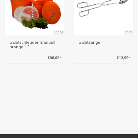
12296
2047
Salatschleuder manuell
Salatzange
orange 12l
€98,00*
€13,99*