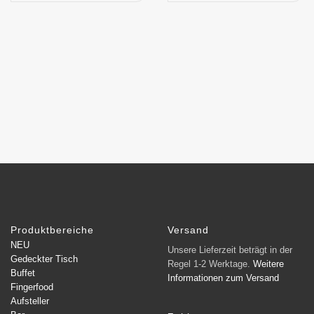
Produktbereiche
Versand
NEU
Unsere Lieferzeit beträgt in der
Gedeckter Tisch
Regel 1-2 Werktage.
Weitere
Buffet
Informationen zum Versand
Fingerfood
Aufsteller