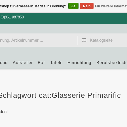
bshop zu verbessern. Ist das in Ordnung?
Ja
Nein
Für weitere Informa
 (0)861 987850
food
Aufsteller
Bar
Tafeln
Einrichtung
Berufsbekleid
 Schlagwort cat:Glasserie Primarific
den!