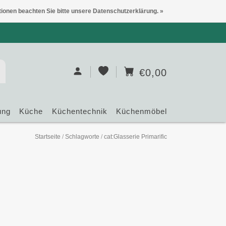
tionen beachten Sie bitte unsere Datenschutzerklärung. »
€0,00
ung
Küche
Küchentechnik
Küchenmöbel
Startseite
/
Schlagworte
/
cat:Glasserie Primarific