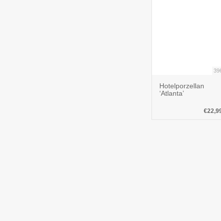
39
Hotelporzellan
‘Atlanta’
€22,9