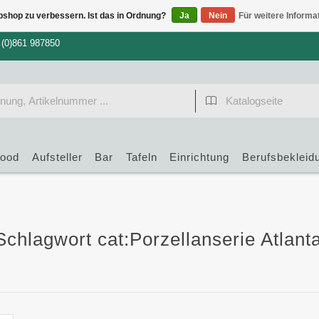
bshop zu verbessern. Ist das in Ordnung?
Ja
Nein
Für weitere Informa
 (0)861 987850
food
Aufsteller
Bar
Tafeln
Einrichtung
Berufsbekleid
 Schlagwort cat:Porzellanserie Atlant