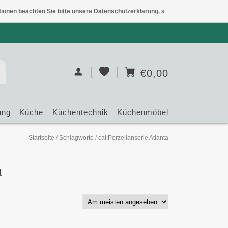
tionen beachten Sie bitte unsere Datenschutzerklärung. »
€0,00
ung
Küche
Küchentechnik
Küchenmöbel
Startseite
/
Schlagworte
/
cat:Porzellanserie Atlanta
a