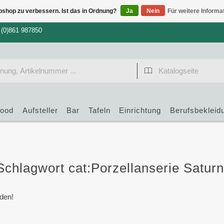
bshop zu verbessern. Ist das in Ordnung?
Ja
Nein
Für weitere Informa
 (0)861 987850
food
Aufsteller
Bar
Tafeln
Einrichtung
Berufsbekleid
 Schlagwort cat:Porzellanserie Saturn
den!