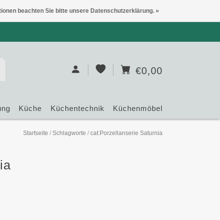
tionen beachten Sie bitte unsere Datenschutzerklärung. »
€0,00
ung
Küche
Küchentechnik
Küchenmöbel
Startseite
/
Schlagworte
/
cat:Porzellanserie Saturnia
ia