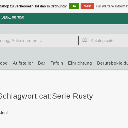
bshop zu verbessern. Ist das in Ordnung?
Ja
Nein
Für weitere Informa
 (0)861 987850
food
Aufsteller
Bar
Tafeln
Einrichtung
Berufsbekleid
 Schlagwort cat:Serie Rusty
den!