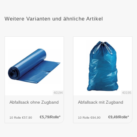
Weitere Varianten und ähnliche Artikel
40194
40195
Abfallsack ohne Zugband
Abfallsack mit Zugband
€5,79/Rolle*
€9,49/Rolle*
10 Rolle €57,90
10 Rolle €94,90