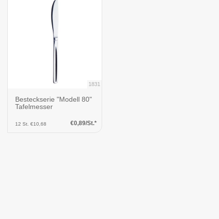
1831
Besteckserie "Modell 80"
Tafelmesser
€0,89/St.*
12 St. €10,68