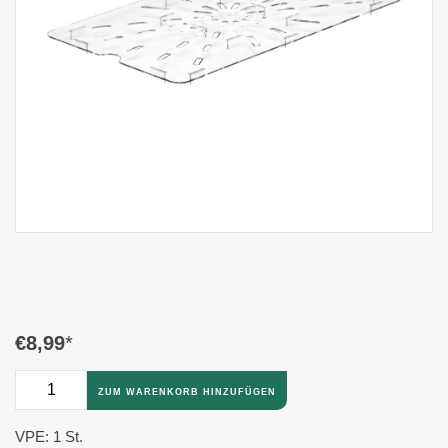
€8,99
*
ZUM WARENKORB HINZUFÜGEN
VPE: 1 St.