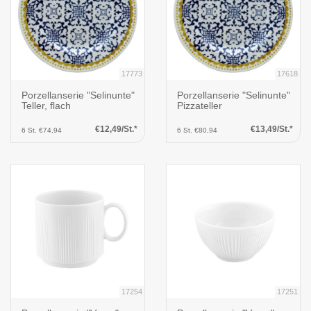
17773
17618
Porzellanserie "Selinunte"
Porzellanserie "Selinunte"
Teller, flach
Pizzateller
€12,49/St.*
€13,49/St.*
6 St. €74,94
6 St. €80,94
17254
17251