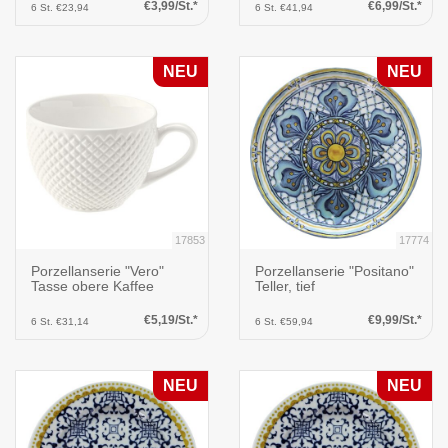
€3,99/St.*
€6,99/St.*
6 St. €23,94
6 St. €41,94
NEU
NEU
17853
17774
Porzellanserie "Vero"
Porzellanserie "Positano"
Tasse obere Kaffee
Teller, tief
€5,19/St.*
€9,99/St.*
6 St. €31,14
6 St. €59,94
NEU
NEU