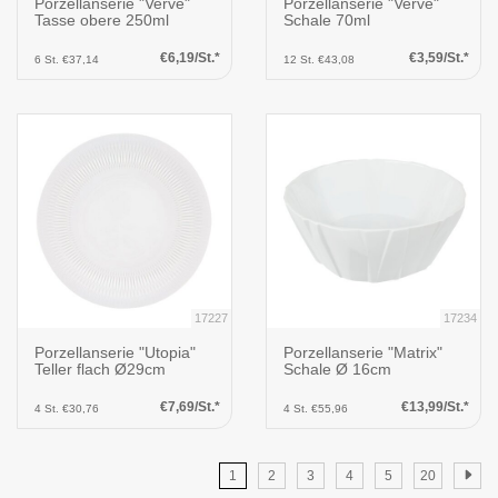
Porzellanserie "Verve"
Porzellanserie "Verve"
Tasse obere 250ml
Schale 70ml
€6,19/St.*
€3,59/St.*
6 St. €37,14
12 St. €43,08
17227
17234
Porzellanserie "Utopia"
Porzellanserie "Matrix"
Teller flach Ø29cm
Schale Ø 16cm
€7,69/St.*
€13,99/St.*
4 St. €30,76
4 St. €55,96
1
2
3
4
5
20