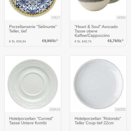
17617
16320
Porzellanserie "Selinunte"
"Heart & Soul" Avocado
Teller, tief
Tasse obere
Kaffee/Cappuccino
Grande
€9,99/St.*
€6,79/St.*
6 St. €59,94
6 St. €40,74
150414
156322
Hotelporzellan "Curved"
Hotelporzellan "Rotondo"
Tasse Untere Kombi
Teller Coup tief 22cm