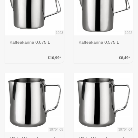
1923
1922
Kaffeekanne 0,875 L
Kaffeekanne 0,575 L
€10,99*
€8,49*
39704.05
39704.04