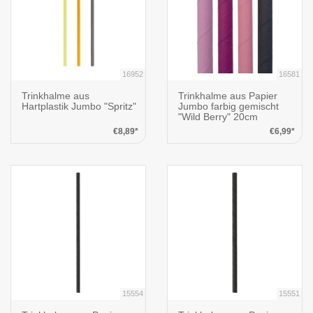
16952
16581
Trinkhalme aus
Trinkhalme aus Papier
Hartplastik Jumbo "Spritz"
Jumbo farbig gemischt
"Wild Berry" 20cm
€8,89*
€6,99*
15554
15551