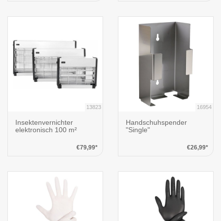
13823
16954
Insektenvernichter
Handschuhspender
elektronisch 100 m²
"Single"
€79,99*
€26,99*