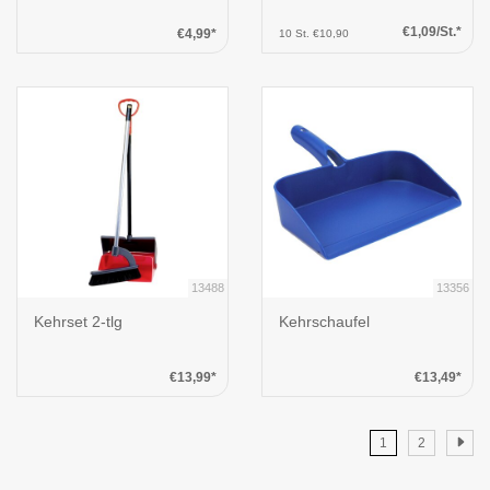
€1,09/St.*
€4,99*
10 St. €10,90
13488
13356
Kehrset 2-tlg
Kehrschaufel
€13,99*
€13,49*
1
2