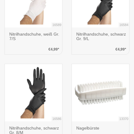
16589
16584
Nitrilhandschuhe, weiß Gr.
Nitrilhandschuhe, schwarz
7/S
Gr. 9/L
€4,99*
€4,99*
16586
13370
Nitrilhandschuhe, schwarz
Nagelbürste
Gr. 8/M