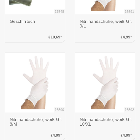
17548
16591
Geschirrtuch
Nitrilhandschuhe, weiß Gr.
9/L
€10,69*
€4,99*
16590
16592
Nitrilhandschuhe, weiß Gr.
Nitrilhandschuhe, weiß Gr.
8/M
10/XL
€4,99*
€4,99*