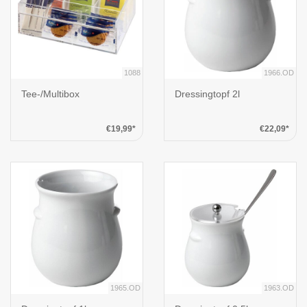
1088
1966.OD
Tee-/Multibox
Dressingtopf 2l
€19,99*
€22,09*
1965.OD
1963.OD