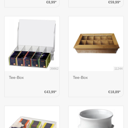
€8,99*
€59,99*
39862
11244
Tee-Box
Tee-Box
€43,99*
€18,89*