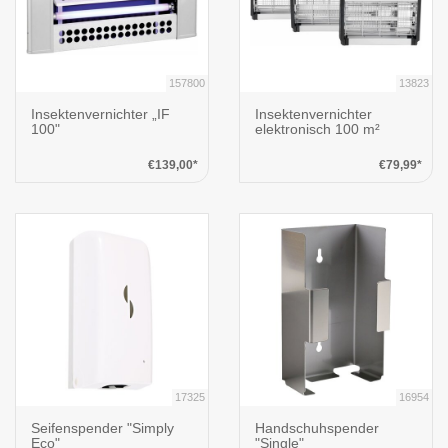
157800
13823
Insektenvernichter „IF
Insektenvernichter
100"
elektronisch 100 m²
€139,00*
€79,99*
17325
16954
Seifenspender "Simply
Handschuhspender
Eco"
"Single"