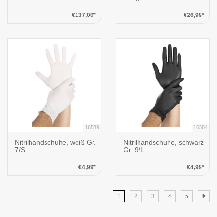
€137,00*
€26,99*
16589
16584
Nitrilhandschuhe, weiß Gr.
Nitrilhandschuhe, schwarz
7/S
Gr. 9/L
€4,99*
€4,99*
1
2
3
4
5