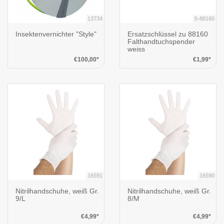
13734
S-88160
Insektenvernichter "Style"
Ersatzschlüssel zu 88160
Falthandtuchspender
weiss
€100,00*
€1,99*
16591
16590
Nitrilhandschuhe, weiß Gr.
Nitrilhandschuhe, weiß Gr.
9/L
8/M
€4,99*
€4,99*