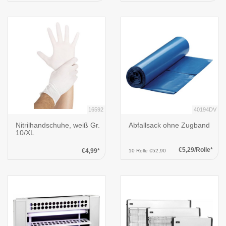
16592
40194DV
Nitrilhandschuhe, weiß Gr.
Abfallsack ohne Zugband
10/XL
€5,29/Rolle*
€4,99*
10 Rolle €52,90