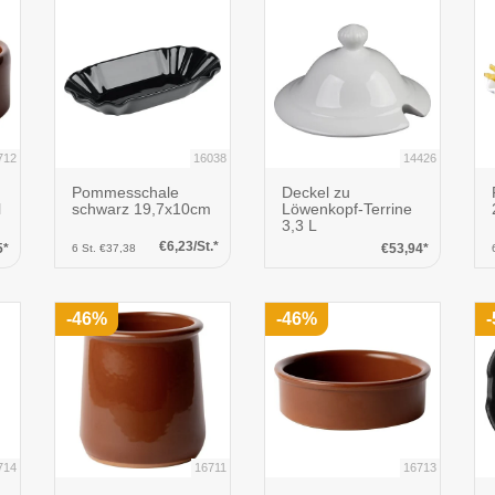
712
16038
14426
Pommesschale
Deckel zu
l
schwarz 19,7x10cm
Löwenkopf-Terrine
3,3 L
€6,23/St.*
5*
€53,94*
6 St. €37,38
-46%
-46%
714
16711
16713