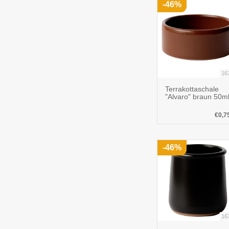
-46%
16
Terrakottaschale
"Alvaro" braun 50m
€0,7
-46%
16