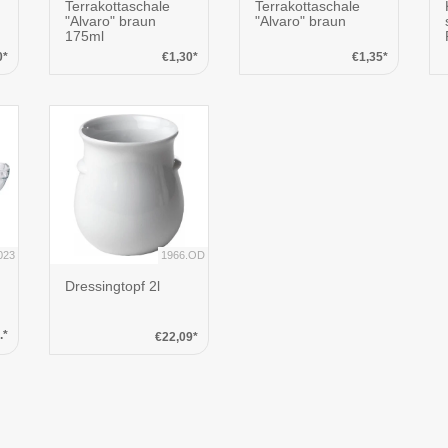
Terrakottaschale
Terrakottaschale
"Alvaro" braun
"Alvaro" braun
175ml
0*
€1,30*
€1,35*
023
1966.OD
Dressingtopf 2l
.*
€22,09*