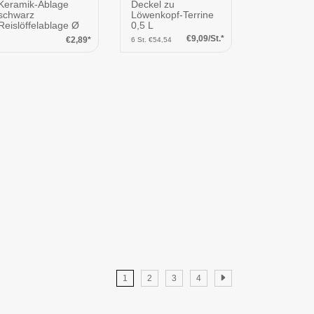
Keramik-Ablage
Deckel zu
schwarz
Löwenkopf-Terrine
Reislöffelablage Ø
0,5 L
8cm schwarz
€9,09/St.*
€2,89*
6 St. €54,54
1
2
3
4