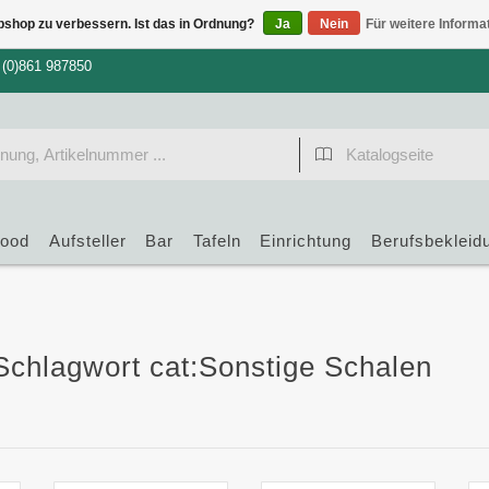
bshop zu verbessern. Ist das in Ordnung?
Ja
Nein
Für weitere Informa
 (0)861 987850
food
Aufsteller
Bar
Tafeln
Einrichtung
Berufsbekleid
 Schlagwort cat:Sonstige Schalen