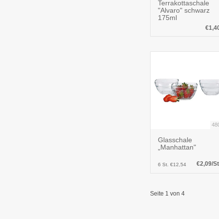
Terrakottaschale
"Alvaro" schwarz
175ml
€1,4
48
Glasschale
„Manhattan"
€2,09/St
6 St. €12,54
Seite 1 von 4