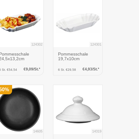
124302
124301
Pommesschale
Pommesschale
24,5x13,2cm
19,7x10cm
€9,09/St.*
€4,93/St.*
6 St. €54,54
6 St. €29,58
-50%
14605
14319