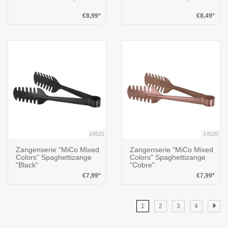
€8,99*
€8,49*
14521
14520
Zangenserie "MiCo Mixed
Zangenserie "MiCo Mixed
Colors" Spaghettizange
Colors" Spaghettizange
"Black"
"Cobre"
€7,99*
€7,99*
1
2
3
4