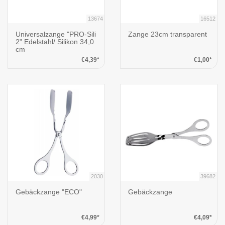
13674
16512
Universalzange "PRO-Sili
Zange 23cm transparent
2" Edelstahl/ Silikon 34,0
cm
€4,39*
€1,00*
2030
39682
Gebäckzange "ECO"
Gebäckzange
€4,99*
€4,09*