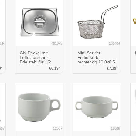
3.R
491075
161404
GN-Deckel mit
Mini-Servier-
Löffelausschnitt
Frittierkorb,
Edelstahl für 1/2
rechteckig 10,0x8,5
cm
9*
€6,19*
€7,39*
657
12007
12006