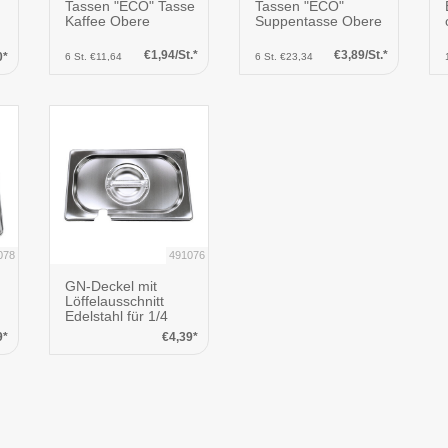
Tassen "ECO" Tasse
Tassen "ECO"
Kaffee Obere
Suppentasse Obere
€1,94/St.*
€3,89/St.*
0*
6 St. €11,64
6 St. €23,34
078
491076
GN-Deckel mit
Löffelausschnitt
Edelstahl für 1/4
9*
€4,39*