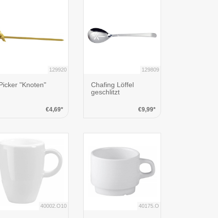
129920
129809
Picker "Knoten"
Chafing Löffel
geschlitzt
€4,69*
€9,99*
40002.O10
40175.O