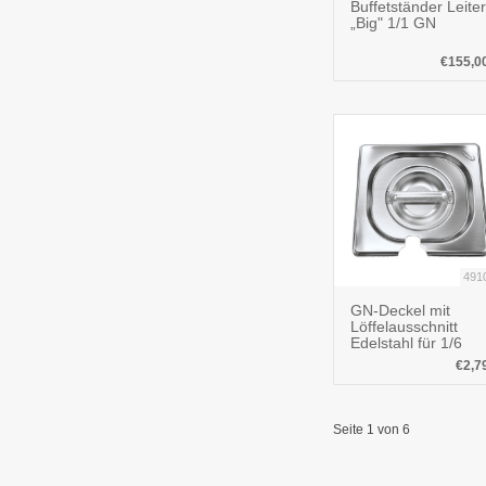
Buffetständer Leiter
„Big" 1/1 GN
€155,0
491
GN-Deckel mit
Löffelausschnitt
Edelstahl für 1/6
€2,7
Seite 1 von 6