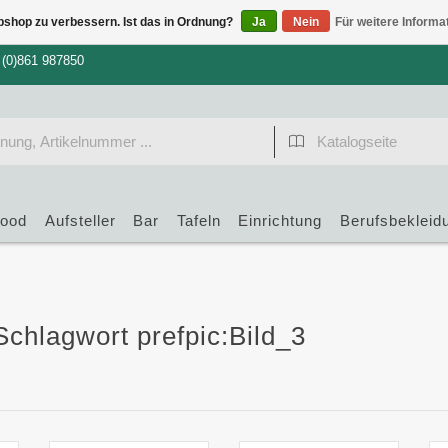
bshop zu verbessern. Ist das in Ordnung?
Ja
Nein
Für weitere Informa
 (0)861 987850
food
Aufsteller
Bar
Tafeln
Einrichtung
Berufsbekleid
 Schlagwort prefpic:Bild_3