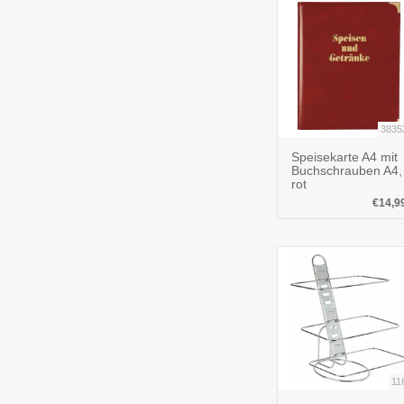
3835
Speisekarte A4 mit
Buchschrauben A4,
rot
€14,9
11