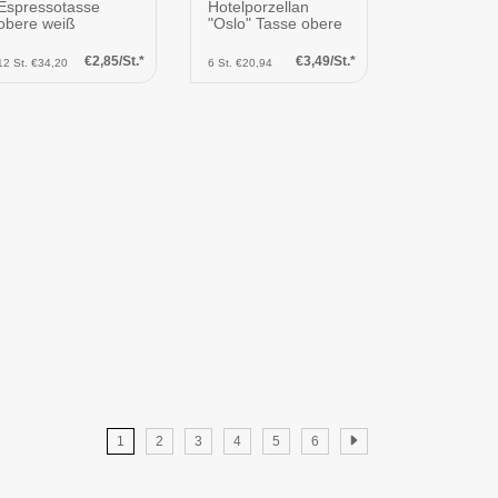
Espressotasse
Hotelporzellan
obere weiß
"Oslo" Tasse obere
€2,85/St.*
€3,49/St.*
12 St. €34,20
6 St. €20,94
1
2
3
4
5
6